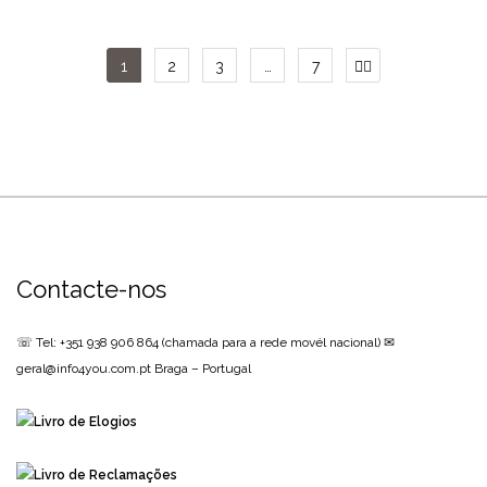
1
2
3
…
7
Contacte-nos
☏ Tel: +351 938 906 864
(chamada para a rede movél nacional)
✉
geral@info4you.com.pt
Braga – Portugal