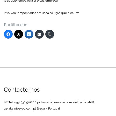
web que temos para si e sua empresa.
Info4you, empenhados em ser a solução que procura!
Partilha em:
Contacte-nos
☏ Tel: +351 938 906 864
(chamada para a rede movél nacional)
✉
geral@info4you.com.pt
Braga – Portugal