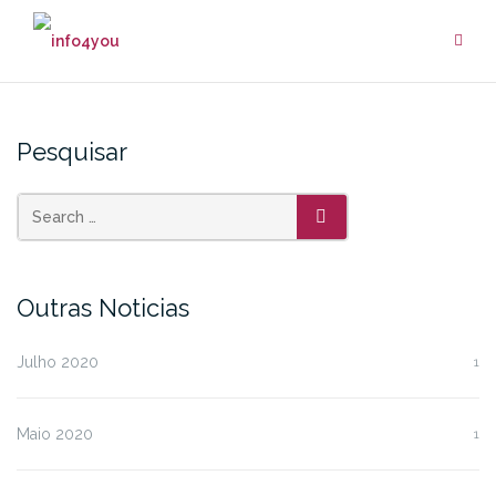
Skip
to
content
Pesquisar
SEARCH
Outras Noticias
Julho 2020
1
Maio 2020
1