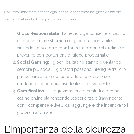
Con l’evoluzione della tecnologia, anche le tendenze nel gioco d’azzardo
stanno cambiando. Tra le più rilevanti troviamo:
Gioco Responsabile:
La tecnologia consente ai casinò
di implementare strumenti di gioco responsabile,
aiutando i giocatori a monitorare le proprie abitudini e a
prevenire comportamenti di gioco problematici.
Social Gaming:
I giochi da casinò stanno diventando
sempre più social. I giocatori possono interagire tra loro,
partecipare a tornei e condividere le esperienze,
rendendo il gioco più divertente e coinvolgente.
Gamification:
L’integrazione di elementi di gioco nei
casinò online sta rendendo l’esperienza più avvincente,
con ricompense e livelli da raggiungere che incentivano i
giocatori a tornare.
L’importanza della sicurezza