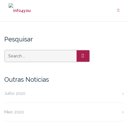
Skip
to
content
Pesquisar
SEARCH
Outras Noticias
Julho 2020
1
Maio 2020
1