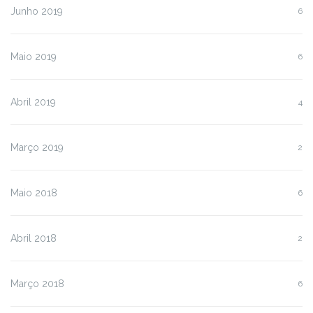
Junho 2019
6
Maio 2019
6
Abril 2019
4
Março 2019
2
Maio 2018
6
Abril 2018
2
Março 2018
6