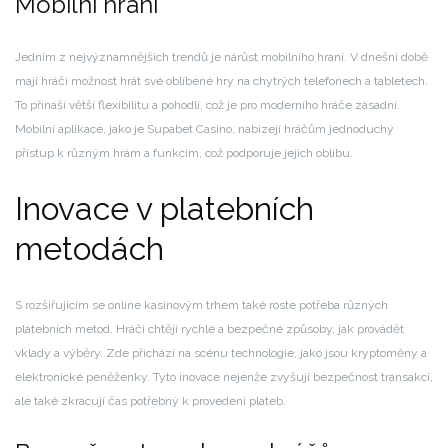
Mobilní hraní
Jedním z nejvýznamnějších trendů je nárůst mobilního hraní. V dnešní době
mají hráči možnost hrát své oblíbené hry na chytrých telefonech a tabletech.
To přináší větší flexibilitu a pohodlí, což je pro moderního hráče zásadní.
Mobilní aplikace, jako je Supabet Casino, nabízejí hráčům jednoduchý
přístup k různým hrám a funkcím, což podporuje jejich oblibu.
Inovace v platebních
metodách
S rozšiřujícím se online kasinovým trhem také roste potřeba různých
platebních metod. Hráči chtějí rychlé a bezpečné způsoby, jak provádět
vklady a výběry. Zde přichází na scénu technologie, jako jsou kryptoměny a
elektronické peněženky. Tyto inovace nejenže zvyšují bezpečnost transakcí,
ale také zkracují čas potřebný k provedení plateb.