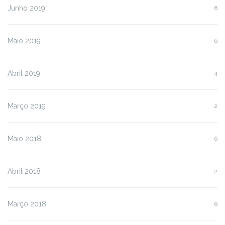
Junho 2019
6
Maio 2019
6
Abril 2019
4
Março 2019
2
Maio 2018
6
Abril 2018
2
Março 2018
6