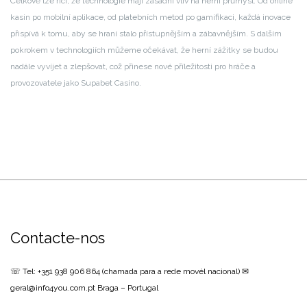
Celkově lze říci, že technologie mají zásadní vliv na herní průmysl. Od online
kasin po mobilní aplikace, od platebních metod po gamifikaci, každá inovace
přispívá k tomu, aby se hraní stalo přístupnějším a zábavnějším. S dalším
pokrokem v technologiích můžeme očekávat, že herní zážitky se budou
nadále vyvíjet a zlepšovat, což přinese nové příležitosti pro hráče a
provozovatele jako Supabet Casino.
Contacte-nos
☏ Tel: +351 938 906 864
(chamada para a rede movél nacional)
✉
geral@info4you.com.pt
Braga – Portugal