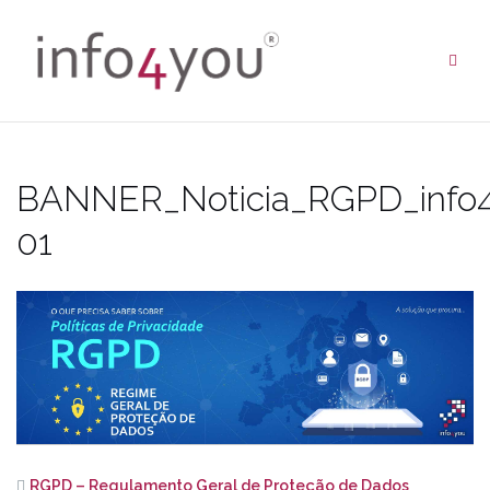
Skip
to
content
BANNER_Noticia_RGPD_info
01
RGPD – Regulamento Geral de Proteção de Dados