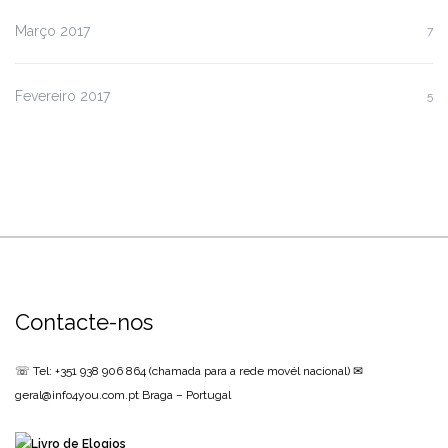
Março 2017
7
Fevereiro 2017
5
Contacte-nos
☏ Tel: +351 938 906 864
(chamada para a rede movél nacional)
✉
geral@info4you.com.pt
Braga – Portugal