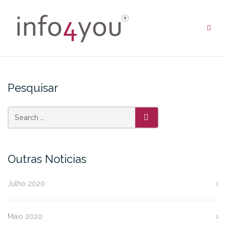
Skip
to
content
Pesquisar
SEARCH
Outras Noticias
Julho 2020
1
Maio 2020
1