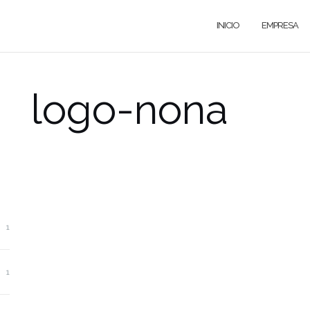
INICIO
EMPRESA
logo-nona
1
1