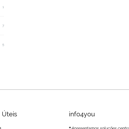
1
7
5
 Úteis
info4you
s
❝
Apresentamos soluções centr