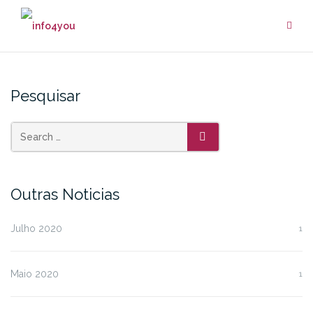
Skip
to
content
Pesquisar
SEARCH
Outras Noticias
Julho 2020
1
Maio 2020
1