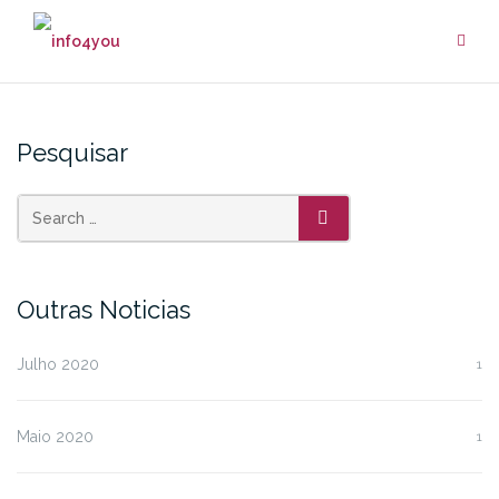
Skip
to
content
Pesquisar
SEARCH
Outras Noticias
Julho 2020
1
Maio 2020
1