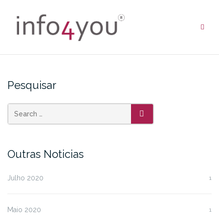
Skip
to
content
Pesquisar
SEARCH
Outras Noticias
Julho 2020
1
Maio 2020
1