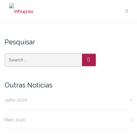
Skip
to
content
Pesquisar
SEARCH
Outras Noticias
Julho 2020
1
Maio 2020
1