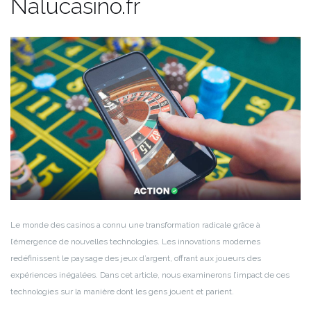
Nalucasino.fr
Le monde des casinos a connu une transformation radicale grâce à
l’émergence de nouvelles technologies. Les innovations modernes
redéfinissent le paysage des jeux d’argent, offrant aux joueurs des
expériences inégalées. Dans cet article, nous examinerons l’impact de ces
technologies sur la manière dont les gens jouent et parient.