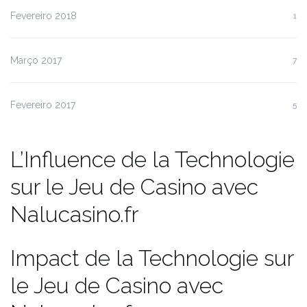
Fevereiro 2018
1
Março 2017
7
Fevereiro 2017
5
L’Influence de la Technologie
sur le Jeu de Casino avec
Nalucasino.fr
Impact de la Technologie sur
le Jeu de Casino avec