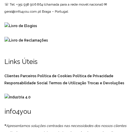
☏ Tel: +351 938 906 864
(chamada para a rede movél nacional)
✉
geral@info4you.com.pt
Braga – Portugal
Links Úteis
Clientes
Parceiros
Política de Cookies
Política de Privacidade
Responsabilidade Social
Termos de Utilização
Trocas e Devoluções
info4you
❝
Apresentamos soluções centradas nas necessidades dos nossos clientes