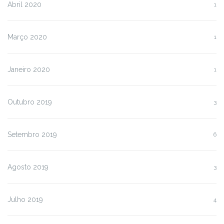
Abril 2020
1
Março 2020
1
Janeiro 2020
1
Outubro 2019
3
Setembro 2019
6
Agosto 2019
3
Julho 2019
4