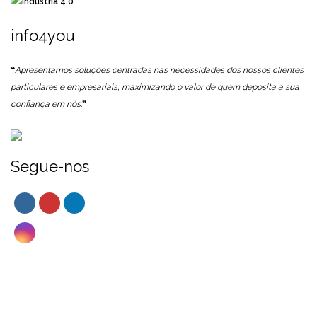
info4you
❝
Apresentamos soluções centradas nas necessidades dos nossos clientes
particulares e empresariais, maximizando o valor de quem deposita a sua
confiança em nós.
❞
Segue-nos