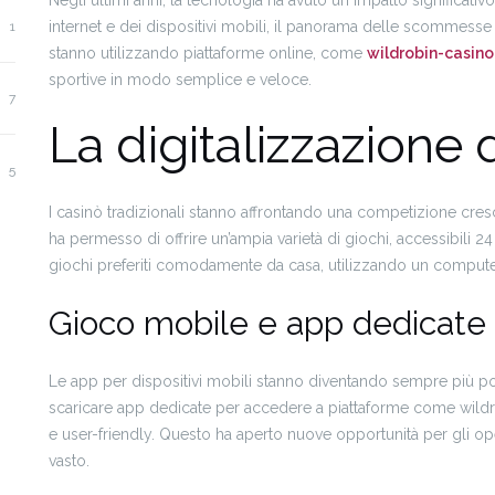
Negli ultimi anni, la tecnologia ha avuto un impatto significat
internet e dei dispositivi mobili, il panorama delle scommess
1
stanno utilizzando piattaforme online, come
wildrobin-casino.
sportive in modo semplice e veloce.
7
La digitalizzazione 
5
I casinò tradizionali stanno affrontando una competizione cresc
ha permesso di offrire un’ampia varietà di giochi, accessibili 24 
giochi preferiti comodamente da casa, utilizzando un comput
Gioco mobile e app dedicate
Le app per dispositivi mobili stanno diventando sempre più po
scaricare app dedicate per accedere a piattaforme come wildro
e user-friendly. Questo ha aperto nuove opportunità per gli o
vasto.