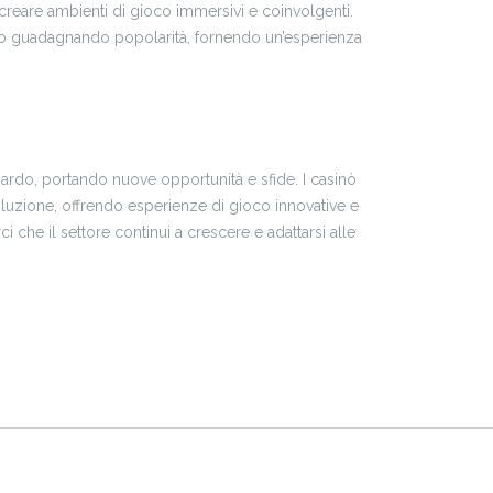
di creare ambienti di gioco immersivi e coinvolgenti.
nno guadagnando popolarità, fornendo un’esperienza
ardo, portando nuove opportunità e sfide. I casinò
oluzione, offrendo esperienze di gioco innovative e
 che il settore continui a crescere e adattarsi alle