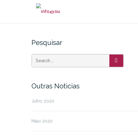
Skip
to
content
Pesquisar
SEARCH
Outras Noticias
Julho 2020
Maio 2020