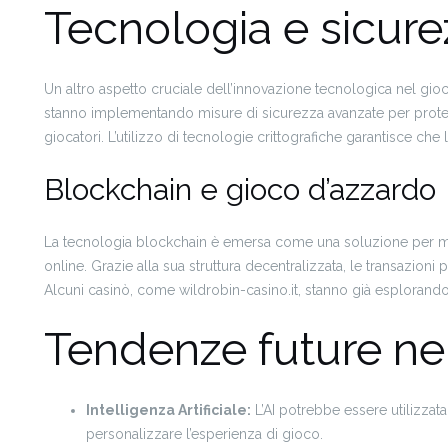
Tecnologia e sicure
Un altro aspetto cruciale dell’innovazione tecnologica nel gio
stanno implementando misure di sicurezza avanzate per protegg
giocatori. L’utilizzo di tecnologie crittografiche garantisce che 
Blockchain e gioco d’azzardo
La tecnologia blockchain è emersa come una soluzione per miglio
online. Grazie alla sua struttura decentralizzata, le transazion
Alcuni casinò, come wildrobin-casino.it, stanno già esplorand
Tendenze future ne
Intelligenza Artificiale:
L’AI potrebbe essere utilizzat
personalizzare l’esperienza di gioco.