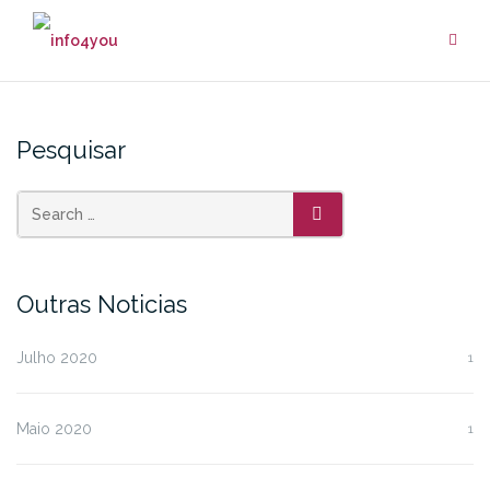
Skip
to
content
Pesquisar
SEARCH
Outras Noticias
Julho 2020
1
Maio 2020
1