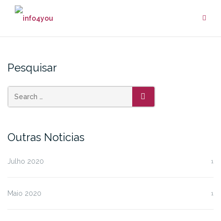
Skip
to
content
Pesquisar
SEARCH
Outras Noticias
Julho 2020
1
Maio 2020
1