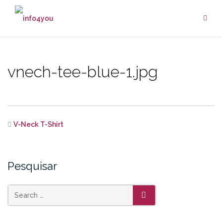
Skip
to
content
vnech-tee-blue-1.jpg
V-Neck T-Shirt
Pesquisar
SEARCH