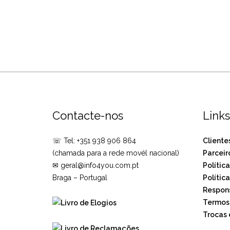
Contacte-nos
Links
☏ Tel: +351 938 906 864
Cliente
(chamada para a rede movél nacional)
Parceir
✉ geral@info4you.com.pt
Polític
Braga – Portugal
Polític
Respons
Termos 
Trocas 