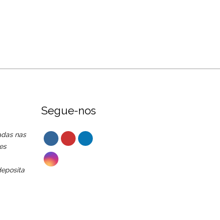
Segue-nos
adas nas
es
eposita