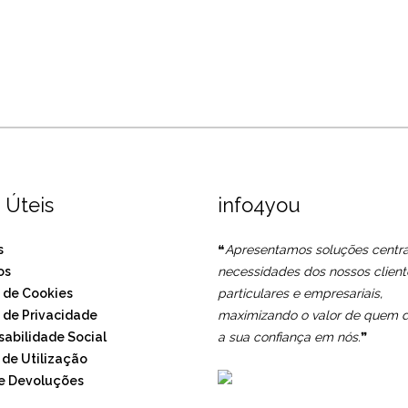
 Úteis
info4you
s
❝
Apresentamos soluções centr
os
necessidades dos nossos client
a de Cookies
particulares e empresariais,
a de Privacidade
maximizando o valor de quem d
abilidade Social
a sua confiança em nós.
❞
de Utilização
e Devoluções