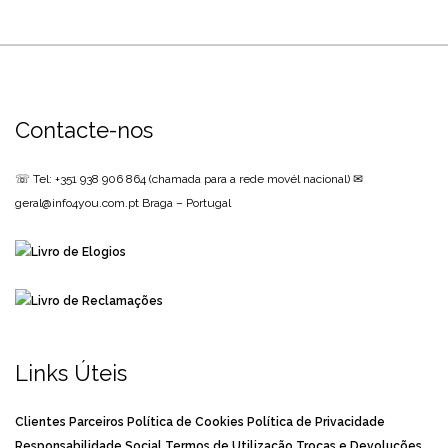
Contacte-nos
☏ Tel: +351 938 906 864
(chamada para a rede movél nacional)
✉
geral@info4you.com.pt
Braga – Portugal
Links Úteis
Clientes
Parceiros
Política de Cookies
Política de Privacidade
Responsabilidade Social
Termos de Utilização
Trocas e Devoluções