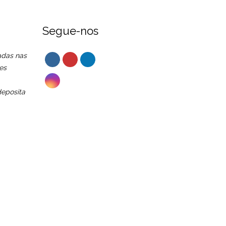
Segue-nos
adas nas
es
eposita