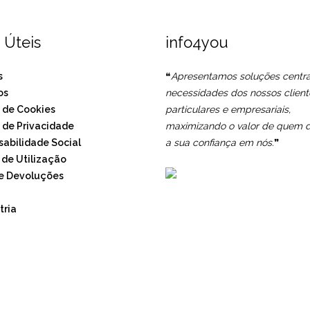
 Úteis
info4you
s
❝
Apresentamos soluções centr
os
necessidades dos nossos client
a de Cookies
particulares e empresariais,
a de Privacidade
maximizando o valor de quem d
abilidade Social
a sua confiança em nós.
❞
de Utilização
e Devoluções