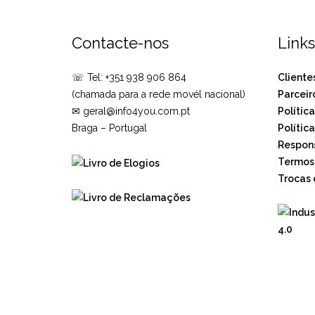
Contacte-nos
Links
☏ Tel: +351 938 906 864
Cliente
(chamada para a rede movél nacional)
Parceir
✉ geral@info4you.com.pt
Polític
Braga – Portugal
Polític
Respons
Termos 
Trocas 