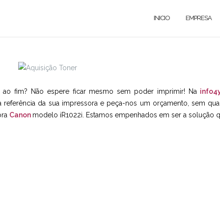
INICIO
EMPRESA
ar ao fim? Não espere ficar mesmo sem poder imprimir! Na
info4
os a referência da sua impressora e peça-nos um orçamento, sem q
ora
Canon
modelo iR1022i. Estamos empenhados em ser a solução q