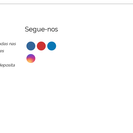
Segue-nos
adas nas
es
eposita