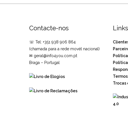
Contacte-nos
Links
☏ Tel: +351 938 906 864
Cliente
(chamada para a rede movél nacional)
Parceir
✉ geral@info4you.com.pt
Polític
Braga – Portugal
Polític
Respons
Termos 
Trocas 