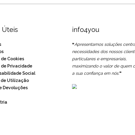
 Úteis
info4you
s
❝
Apresentamos soluções centr
os
necessidades dos nossos client
a de Cookies
particulares e empresariais,
a de Privacidade
maximizando o valor de quem d
abilidade Social
a sua confiança em nós.
❞
de Utilização
e Devoluções