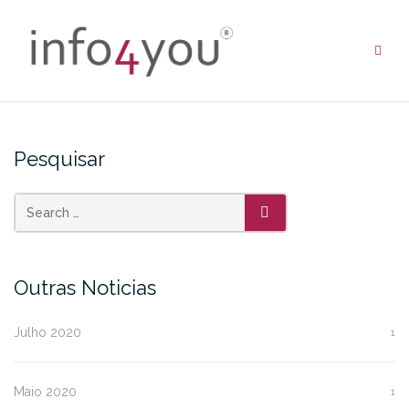
Skip
to
content
Pesquisar
SEARCH
Outras Noticias
Julho 2020
1
Maio 2020
1