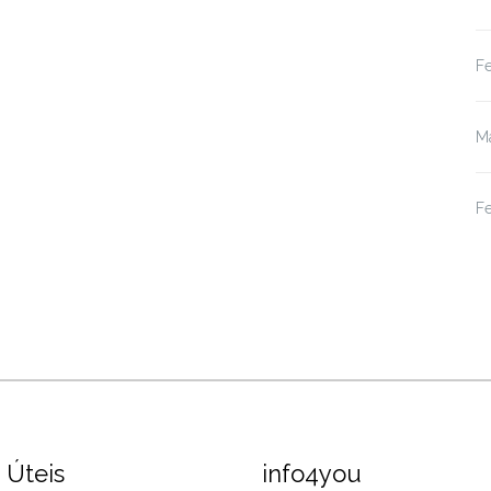
Fe
M
Fe
 Úteis
info4you