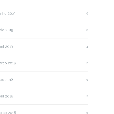
unho 2019
6
aio 2019
6
ril 2019
4
arço 2019
2
aio 2018
6
ril 2018
2
arço 2018
6