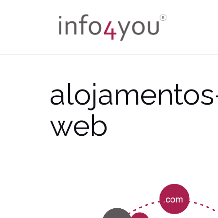
Skip
to
content
alojamentos
web