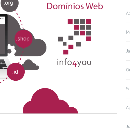
Ab
M
J
O
S
A
J