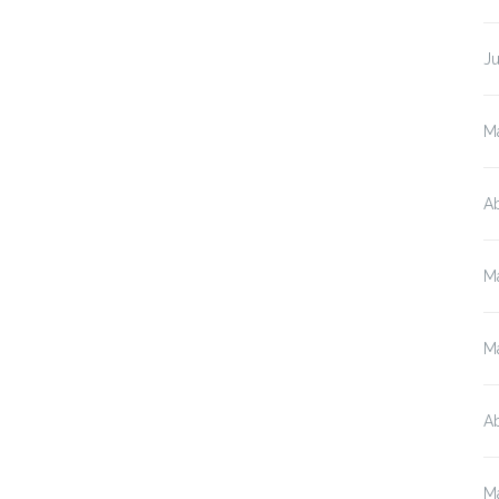
J
M
Ab
M
M
Ab
M