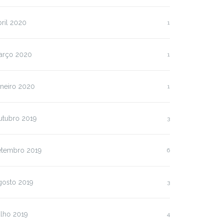
ril 2020
1
arço 2020
1
aneiro 2020
1
utubro 2019
3
etembro 2019
6
gosto 2019
3
ulho 2019
4