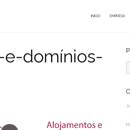
INICIO
EMPRESA
-e-domínios-
P
O
J
M